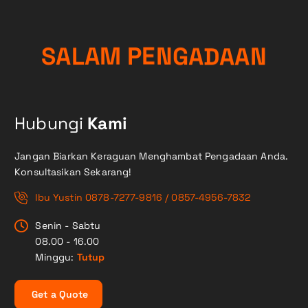
G
N
A
E
P
S
D
A
M
L
A
A
A
N
Hubungi
Kami
Jangan Biarkan Keraguan Menghambat Pengadaan Anda.
Konsultasikan Sekarang!
Ibu Yustin 0878-7277-9816 / 0857-4956-7832
Senin - Sabtu
08.00 - 16.00
Minggu:
Tutup
G
e
t
a
Q
u
o
t
e