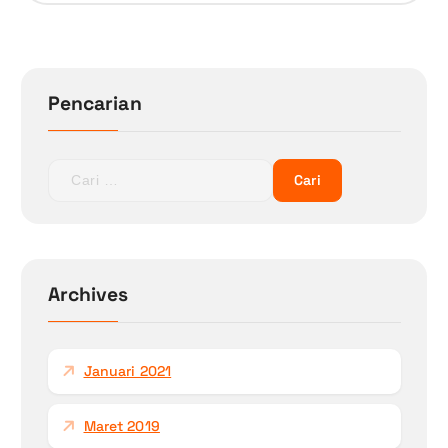
Pencarian
C
a
r
i
u
n
Archives
t
u
k
Januari 2021
:
Maret 2019