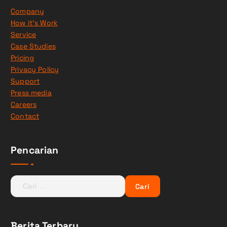
Company
How it’s Work
Service
Case Studies
Pricing
Privacy Policy
Support
Press media
Careers
Contact
Pencarian
C
a
r
i
Berita Terbaru