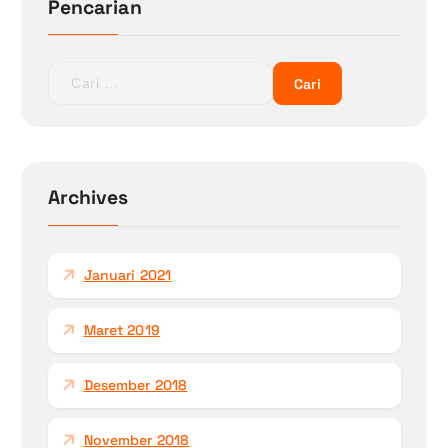
Pencarian
C
a
r
i
u
n
Archives
t
u
k
Januari 2021
:
Maret 2019
Desember 2018
November 2018