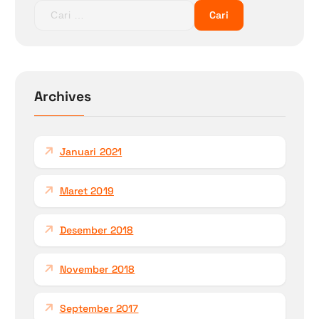
C
a
r
i
u
n
Archives
t
u
k
Januari 2021
:
Maret 2019
Desember 2018
November 2018
September 2017