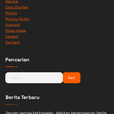
Service
Case Studies
Pricing
Privacy Policy
Support
Press media
Careers
Contact
Pencarian
C
a
r
i
Berita Terbaru
u
n
t
Jangan sampai ketinggalan, silahkan berlangganan berita