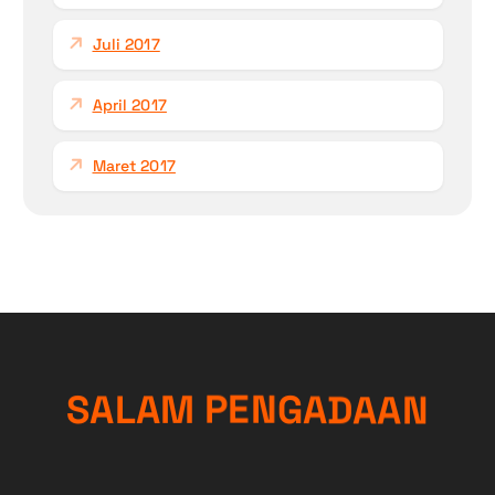
Juli 2017
April 2017
Maret 2017
N
A
S
A
L
A
M
P
E
N
A
G
A
D