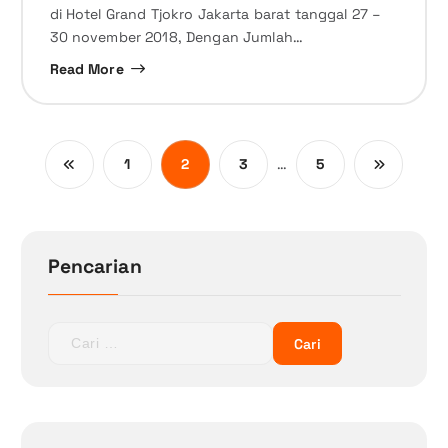
di Hotel Grand Tjokro Jakarta barat tanggal 27 –
30 november 2018, Dengan Jumlah…
Read More
…
1
2
3
5
Pencarian
C
a
r
i
u
n