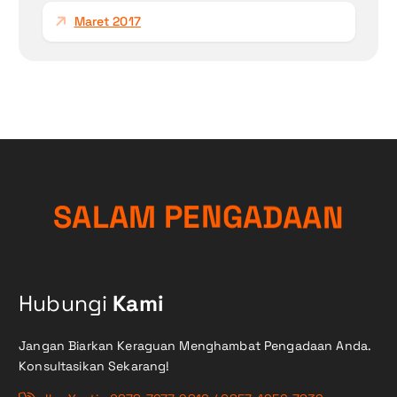
Maret 2017
N
S
A
L
A
M
P
E
N
A
G
A
A
D
Hubungi
Kami
Jangan Biarkan Keraguan Menghambat Pengadaan Anda.
Konsultasikan Sekarang!