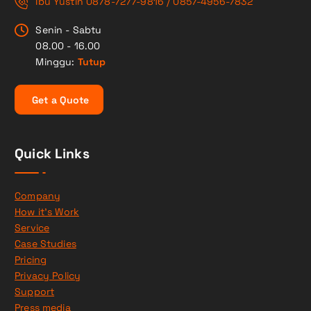
Ibu Yustin 0878-7277-9816 / 0857-4956-7832
Senin - Sabtu
08.00 - 16.00
Minggu:
Tutup
G
e
t
a
Q
u
o
t
e
Quick Links
Company
How it’s Work
Service
Case Studies
Pricing
Privacy Policy
Support
Press media