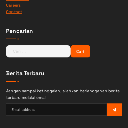
Careers
Contact
Pencarian
C
a
r
i
Berita Terbaru
u
n
t
Jangan sampai ketinggalan, silahkan berlangganan berita
u
terbaru melalui email
k
: