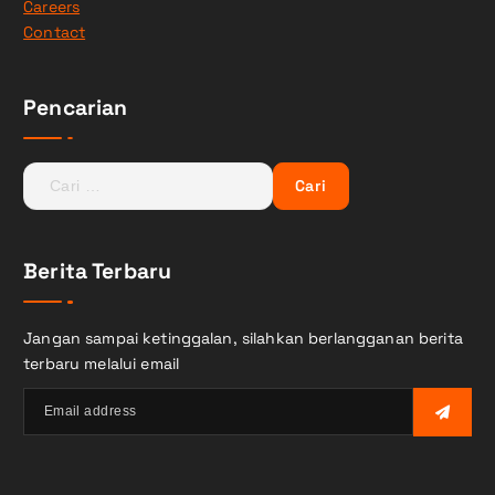
Careers
Contact
Pencarian
C
a
r
i
Berita Terbaru
u
n
t
Jangan sampai ketinggalan, silahkan berlangganan berita
u
terbaru melalui email
k
: