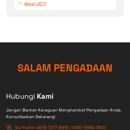
Maret 2017
G
A
N
D
E
S
A
P
L
M
A
A
A
N
Hubungi
Kami
Jangan Biarkan Keraguan Menghambat Pengadaan Anda.
Konsultasikan Sekarang!
Ibu Yustin 0878-7277-9816 / 0857-4956-7832