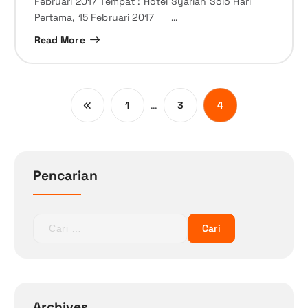
Februari 2017 Tempat : Hotel Syariah Solo Hari
Pertama, 15 Februari 2017 …
Read More
…
1
3
4
Pencarian
C
a
r
i
u
n
Archives