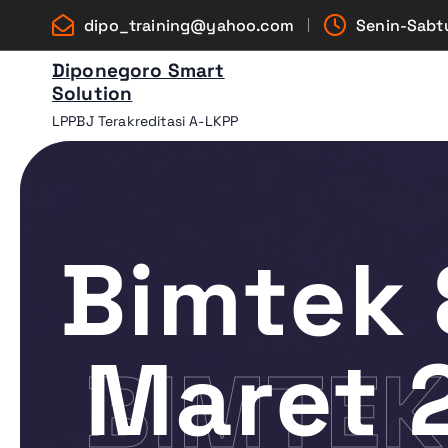
L
dipo_training@yahoo.com
Senin-Sabtu
e
w
Diponegoro Smart
Solution
a
t
LPPBJ Terakreditasi A-LKPP
i
k
e
k
Bimtek 
o
n
t
e
Maret 2
BIMTEK 
n