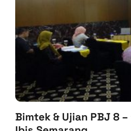
Bimtek & Ujian PBJ 8 – 
Ibis Semarang