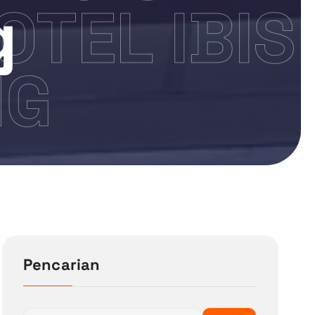
g
OTEL IBIS
NG
Pencarian