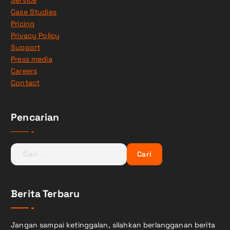
Service
Case Studies
Pricing
Privacy Policy
Support
Press media
Careers
Contact
Pencarian
C
a
r
i
Berita Terbaru
u
n
t
Jangan sampai ketinggalan, silahkan berlangganan berita