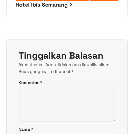
Hotel Ibis Semarang
g
a
s
i
Tinggalkan Balasan
p
Alamat email Anda tidak akan dipublikasikan.
Ruas yang wajib ditandai
*
o
Komentar
*
s
Nama
*