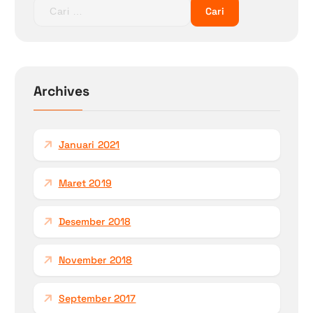
C
a
r
i
u
n
Archives
t
u
k
Januari 2021
:
Maret 2019
Desember 2018
November 2018
September 2017