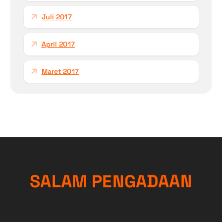
Juli 2017
April 2017
Maret 2017
S
A
L
A
M
P
E
N
G
A
D
A
A
N