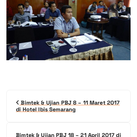
N
Bimtek & Ujian PBJ 8 – 11 Maret 2017
a
di Hotel Ibis Semarang
v
i
Bimtek & Ujian PBJ 18 – 21 April 2017 di